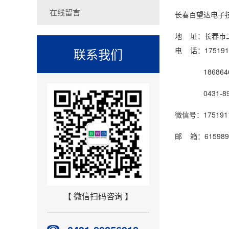
在线留言
长春百望达电子
地 址：长春市二
联系我们
电 话：175191
18686468
0431-892
微信号：1751911
邮 箱：
61598
【 微信扫码咨询 】