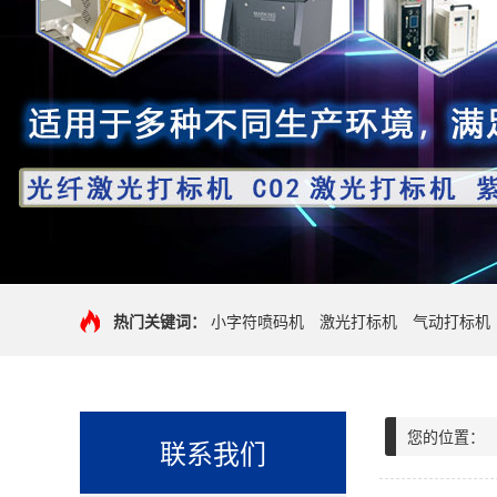
热门关键词：
小字符喷码机
激光打标机
气动打标机
您的位置：
联系我们