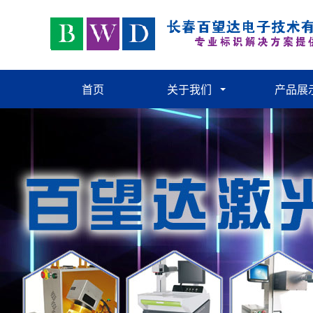
首页
关于我们
产品展