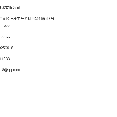
技术有限公司
道区正茂生产资料市场15栋53号
11333
366
56918
1333
918@qq.com