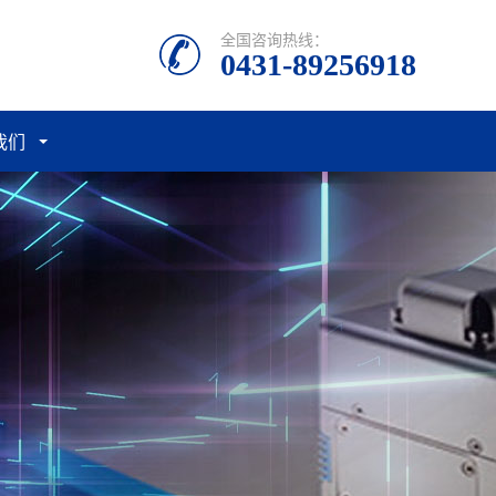
全国咨询热线：
0431-89256918
我们